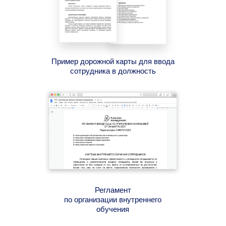
КАК СДЕЛАТЬ БИЗНЕС
Пример дорожной карты для ввода
УСТОЙЧИВЫМ И
сотрудника в должность
0
23
ЭФФЕКТИВНЫМ И
:
:
ВЫЙТИ ИЗ
дней
часов
ОПЕРАЦИОНКИ
Регламент
по организации внутреннего
обучения