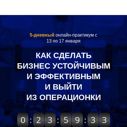
5-дневный
онлайн-практикум с
13 по 17 января
КАК СДЕЛАТЬ
БИЗНЕС УСТОЙЧИВЫМ
И ЭФФЕКТИВНЫМ
И ВЫЙТИ
ИЗ ОПЕРАЦИОНКИ
0
0
1
:
2
2
0
3
3
0
:
5
5
0
9
9
0
:
3
3
4
2
3
1
0
0
0
0
4
3
2