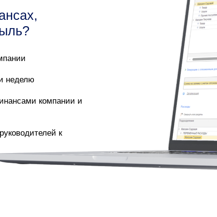
ансах,
быль?
омпании
 и неделю
финансами компании и
руководителей к