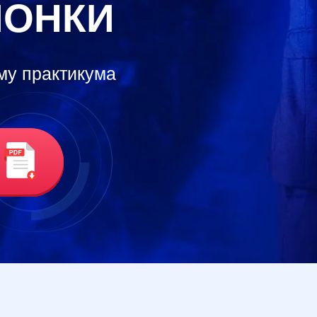
ИОНКИ
му практикума