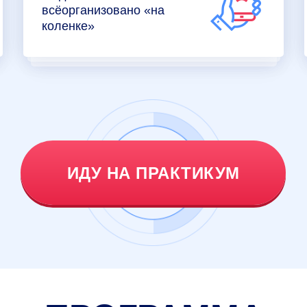
всёорганизовано «на
коленке»
ИДУ НА ПРАКТИКУМ