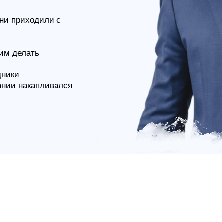
они приходили с
тим делать
дники
пании накапливался