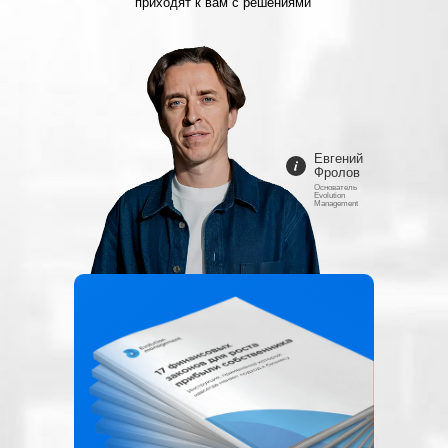
приходят к вам с решениями
Евгений
Фролов
Основатель
Evolution
Management