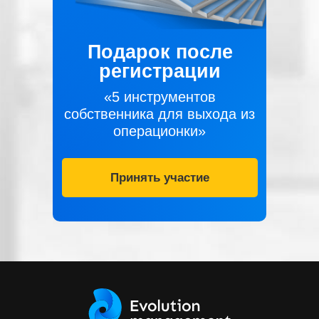
Подарок после
регистрации
«5 инструментов
собственника для выхода из
операционки»
Принять участие