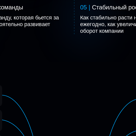
команды
05 |
Стабильный ро
анду, которая бьется за
Как стабильно расти 
тоятельно развивает
ежегодно, как увелич
Посмотреть все тем
оборот компании