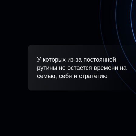
У которых из-за постоянной
рутины не остается времени на
Как перестать быть рабом своего
семью, себя и стратегию
бизнеса и высвободить время для
планирования будущего, семьи и
личного развития
01 |
04