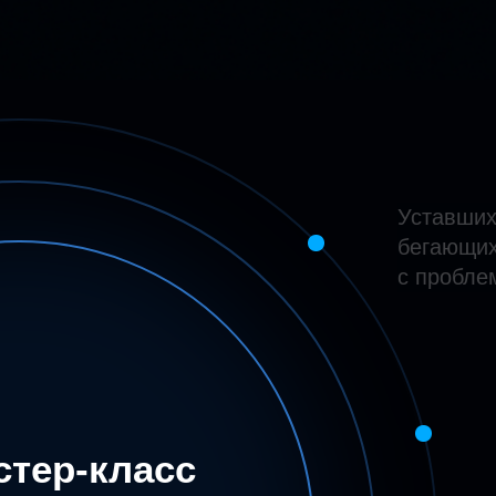
Уставших
бегающих
с пробле
стер-класс