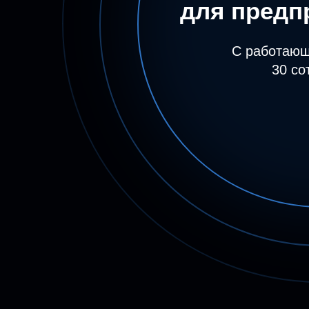
для предп
С работающ
30 со