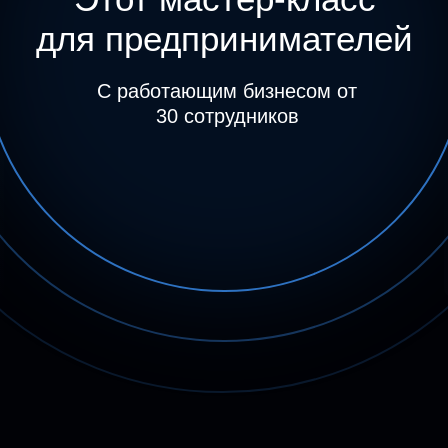
для предпринимателей
С работающим бизнесом от
30 сотрудников
Как создать систему в кот
сотрудник понимает свой р
и работает на общую цель 
02 |
05 |
 |