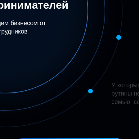
ринимателей
им бизнесом от
трудников
У которы
рутины н
семью, с