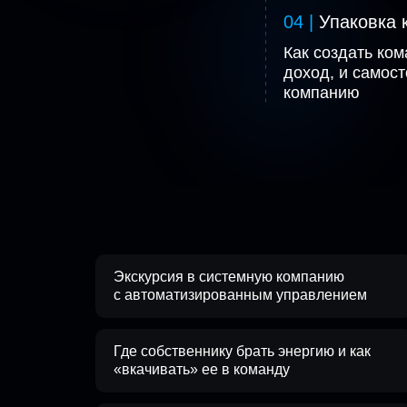
ть директор по
автоматизированным управлением
04 |
Упаковка 
13.Собрания персонала: как проводить,
Как создать ком
на что делать акцент
доход, и самос
компанию
Экскурсия в системную компанию
с автоматизированным управлением
Где собственнику брать энергию и как
«вкачивать» ее в команду