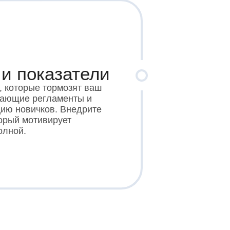
и показатели
, которые тормозят ваш
тающие регламенты и
цию новичков. Внедрите
торый мотивирует
олной.